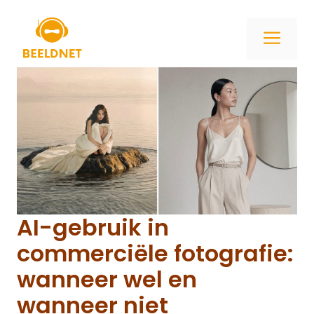
Ga
naar
ME
de
inhoud
AI-gebruik in
commerciële fotografie:
wanneer wel en
wanneer niet