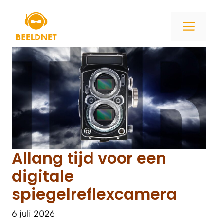
Ga
naar
ME
de
inhoud
Allang tijd voor een
digitale
spiegelreflexcamera
6 juli 2026