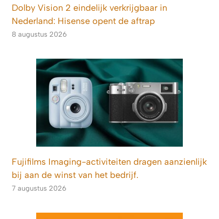
Dolby Vision 2 eindelijk verkrijgbaar in
Nederland: Hisense opent de aftrap
8 augustus 2026
Fujifilms Imaging-activiteiten dragen aanzienlijk
bij aan de winst van het bedrijf.
7 augustus 2026