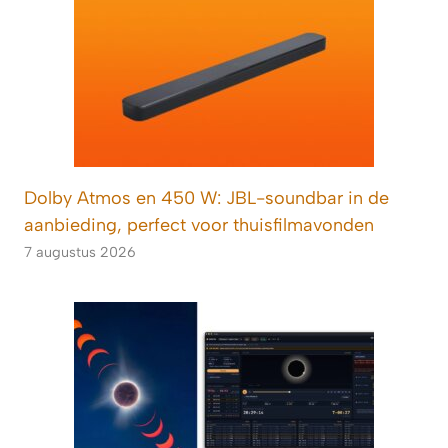
Dolby Atmos en 450 W: JBL-soundbar in de
aanbieding, perfect voor thuisfilmavonden
7 augustus 2026