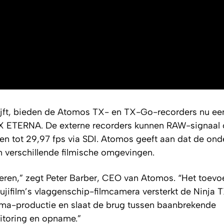
lijft, bieden de Atomos TX- en TX-Go-recorders nu ee
GFX ETERNA. De externe recorders kunnen RAW-signaa
en tot 29,97 fps via SDI. Atomos geeft aan dat de ond
n verschillende filmische omgevingen.
everen,” zegt Peter Barber, CEO van Atomos. “Het toev
film’s vlaggenschip-filmcamera versterkt de Ninja T
nema-productie en slaat de brug tussen baanbrekende
itoring en opname.”