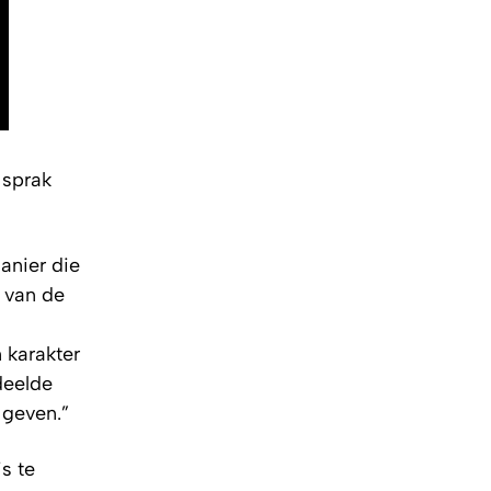
 sprak
anier die
 van de
 karakter
deelde
 geven.”
s te