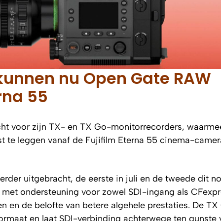
 kunnen nu Open Gate RAW
rna 55
cht voor zijn TX- en TX Go-monitorrecorders, waarme
t te leggen vanaf de Fujifilm Eterna 55 cinema-camer
erder uitgebracht, de eerste in juli en de tweede dit 
 met ondersteuning voor zowel SDI-ingang als CFexp
en en de belofte van betere algehele prestaties. De TX
 formaat en laat SDI-verbinding achterwege ten gunste