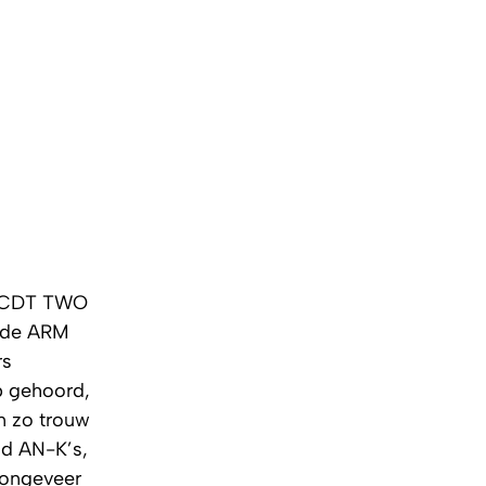
de CDT TWO
, de ARM
rs
eb gehoord,
n zo trouw
nd AN-K’s,
 ongeveer