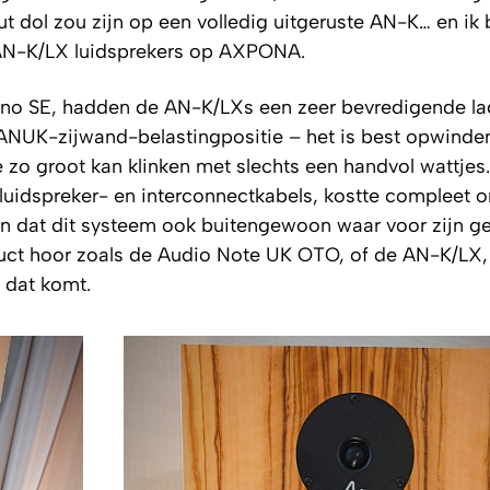
ut dol zou zijn op een volledig uitgeruste AN-K… en ik 
 AN-K/LX luidsprekers op AXPONA.
o SE, hadden de AN-K/LXs een zeer bevredigende la
 ANUK-zijwand-belastingpositie – het is best opwinde
 zo groot kan klinken met slechts een handvol wattjes
uidspreker- en interconnectkabels, kostte compleet 
n dat dit systeem ook buitengewoon waar voor zijn ge
ct hoor zoals de Audio Note UK OTO, of de AN-K/LX, 
 dat komt.