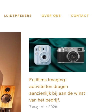
LUIDSPREKERS
OVER ONS
CONTACT
Fujifilms Imaging-
activiteiten dragen
aanzienlijk bij aan de winst
van het bedrijf.
7 augustus 2026