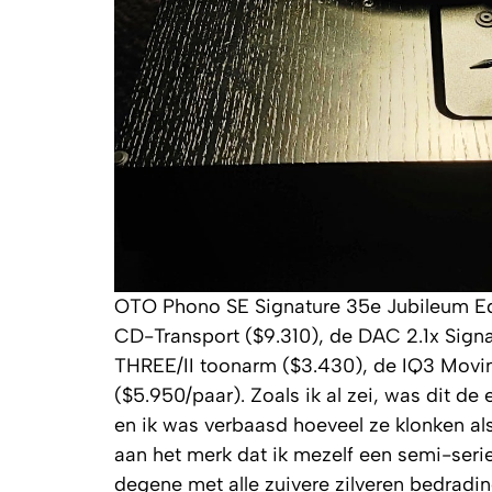
OTO Phono SE Signature 35e Jubileum Ed
CD-Transport ($9.310), de DAC 2.1x Sign
THREE/II toonarm ($3.430), de IQ3 Movi
($5.950/paar). Zoals ik al zei, was dit de
en ik was verbaasd hoeveel ze klonken al
aan het merk dat ik mezelf een semi-seri
degene met alle zuivere zilveren bedradi