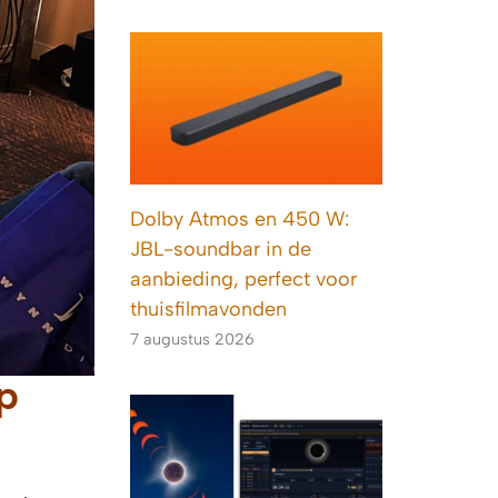
Dolby Atmos en 450 W:
JBL-soundbar in de
aanbieding, perfect voor
thuisfilmavonden
7 augustus 2026
p