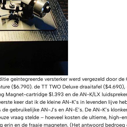
itie geïntegreerde versterker werd vergezeld door 
ature ($6.790). de TT TWO Deluxe draaitafel ($4.690)
ng Magnet-cartridge $1.393 en de AN-K/LX luidspreke
 eerste keer dat ik de kleine AN-K’s in levenden lijve h
s de gebruikelijke AN-J’s en AN-E’s. De AN-K’s klonke
euze vraag stelde – hoeveel kosten de ultieme, high-e
ng erin en de fraaie magneten. (Het antwoord bedroeg