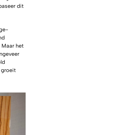
baseer dit
ge-
nd
. Maar het
ongeveer
ld
groeit