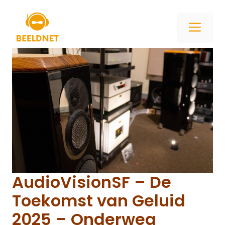
Ga
naar
ME
de
inhoud
AudioVisionSF – De
Toekomst van Geluid
2025 – Onderweg