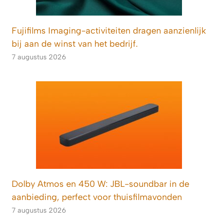
Fujifilms Imaging-activiteiten dragen aanzienlijk
bij aan de winst van het bedrijf.
7 augustus 2026
Dolby Atmos en 450 W: JBL-soundbar in de
aanbieding, perfect voor thuisfilmavonden
7 augustus 2026