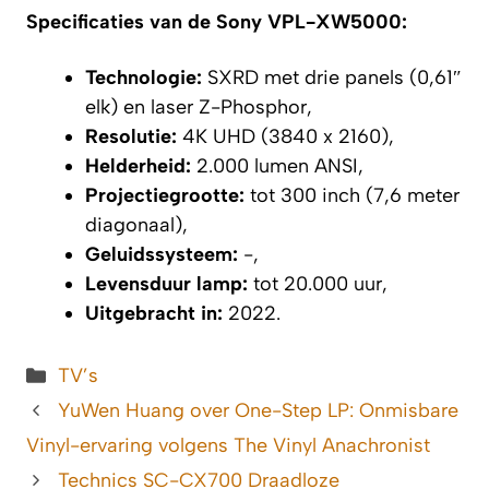
Specificaties van de Sony VPL-XW5000:
Technologie:
SXRD met drie panels (0,61″
elk) en laser Z-Phosphor,
Resolutie:
4K UHD (3840 x 2160),
Helderheid:
2.000 lumen ANSI,
Projectiegrootte:
tot 300 inch (7,6 meter
diagonaal),
Geluidssysteem:
-,
Levensduur lamp:
tot 20.000 uur,
Uitgebracht in:
2022.
Categorieën
TV’s
YuWen Huang over One-Step LP: Onmisbare
Vinyl-ervaring volgens The Vinyl Anachronist
Technics SC-CX700 Draadloze