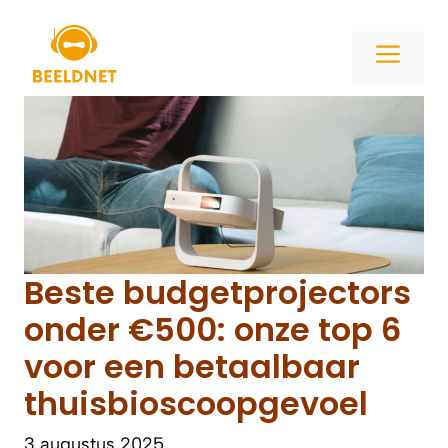
Ga
naar
ME
de
inhoud
Beste budgetprojectors
onder €500: onze top 6
voor een betaalbaar
thuisbioscoopgevoel
3 augustus 2025