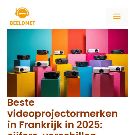
Ga
naar
ME
de
inhoud
Beste
videoprojectormerken
in Frankrijk in 2025: