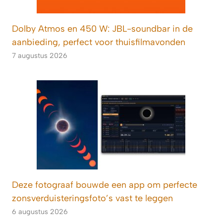
Dolby Atmos en 450 W: JBL-soundbar in de
aanbieding, perfect voor thuisfilmavonden
7 augustus 2026
Deze fotograaf bouwde een app om perfecte
zonsverduisteringsfoto’s vast te leggen
6 augustus 2026