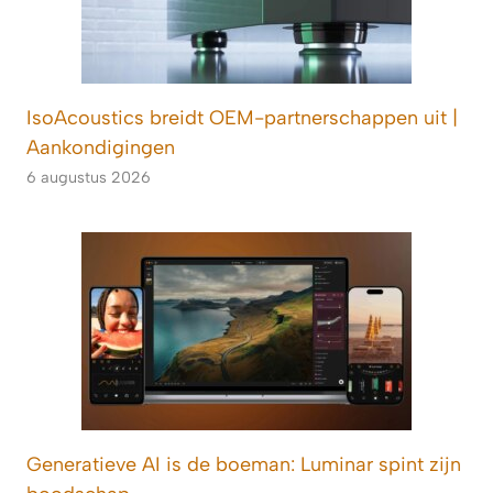
IsoAcoustics breidt OEM-partnerschappen uit |
Aankondigingen
6 augustus 2026
Generatieve AI is de boeman: Luminar spint zijn