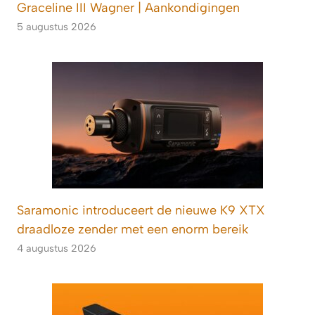
Graceline III Wagner | Aankondigingen
5 augustus 2026
Saramonic introduceert de nieuwe K9 XTX
draadloze zender met een enorm bereik
4 augustus 2026