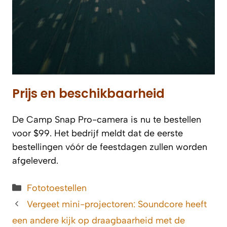
Prijs en beschikbaarheid
De Camp Snap Pro-camera is nu te bestellen
voor $99. Het bedrijf meldt dat de eerste
bestellingen vóór de feestdagen zullen worden
afgeleverd.
Categorieën
Fototoestellen
Vergeet mini-projectoren: Soundcore heeft
een andere kijk op draagbaarheid met de