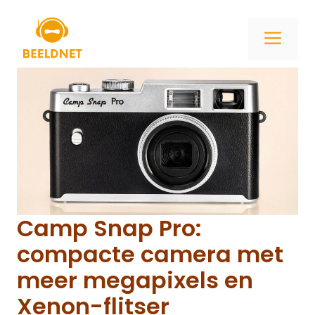
Ga
naar
ME
de
inhoud
Camp Snap Pro:
compacte camera met
meer megapixels en
Xenon-flitser