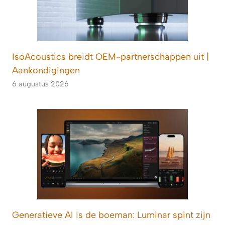
IsoAcoustics breidt OEM-partnerschappen uit |
Aankondigingen
6 augustus 2026
Generatieve AI is de boeman: Luminar spint zijn