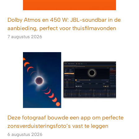
Dolby Atmos en 450 W: JBL-soundbar in de
aanbieding, perfect voor thuisfilmavonden
7 augustus 2026
Deze fotograaf bouwde een app om perfecte
zonsverduisteringsfoto’s vast te leggen
6 augustus 2026