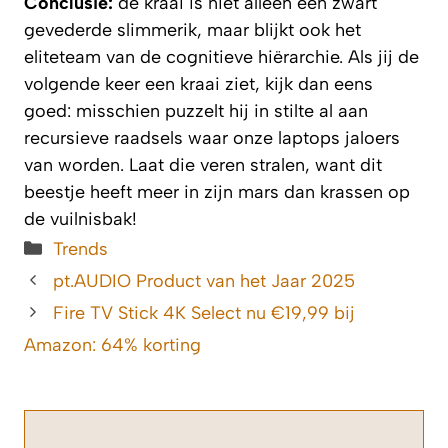
Conclusie:
de kraai is niet alleen een zwart
gevederde slimmerik, maar blijkt ook het
eliteteam van de cognitieve hiërarchie. Als jij de
volgende keer een kraai ziet, kijk dan eens
goed: misschien puzzelt hij in stilte al aan
recursieve raadsels waar onze laptops jaloers
van worden. Laat die veren stralen, want dit
beestje heeft meer in zijn mars dan krassen op
de vuilnisbak!
Categorieën
Trends
pt.AUDIO Product van het Jaar 2025
Fire TV Stick 4K Select nu €19,99 bij
Amazon: 64% korting