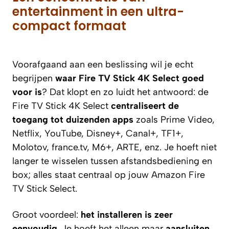
entertainment in een ultra-
compact formaat
Voorafgaand aan een beslissing wil je echt
begrijpen
waar Fire TV Stick 4K Select goed
voor is
? Dat klopt en zo luidt het antwoord: de
Fire TV Stick 4K Select
centraliseert de
toegang tot duizenden apps
zoals Prime Video,
Netflix, YouTube, Disney+, Canal+, TF1+,
Molotov, france.tv, M6+, ARTE, enz. Je hoeft niet
langer te wisselen tussen afstandsbediening en
box; alles staat centraal op jouw Amazon Fire
TV Stick Select.
Groot voordeel:
het installeren is zeer
eenvoudig
. Je hoeft het alleen maar
aansluiten