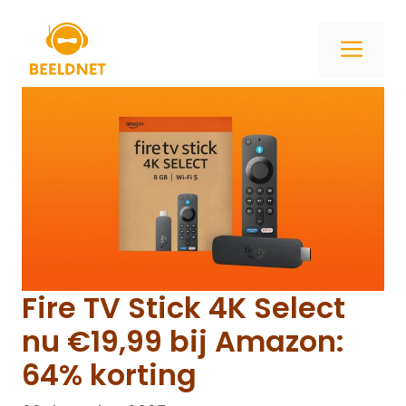
Ga
naar
ME
de
inhoud
Fire TV Stick 4K Select
nu €19,99 bij Amazon:
64% korting