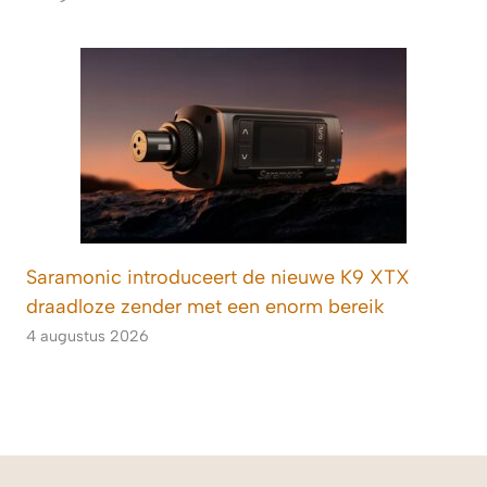
Saramonic introduceert de nieuwe K9 XTX
draadloze zender met een enorm bereik
4 augustus 2026