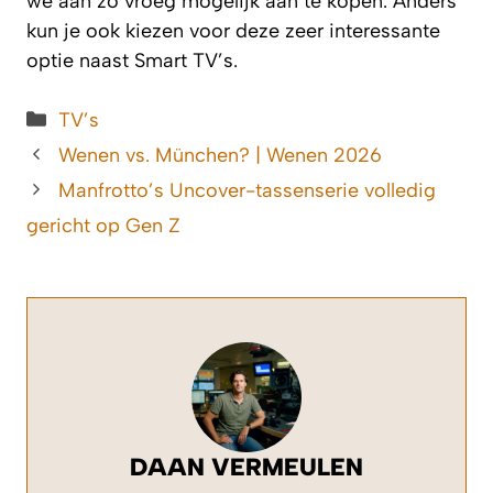
we aan zo vroeg mogelijk aan te kopen. Anders
kun je ook kiezen voor deze zeer interessante
optie naast Smart TV’s.
Categorieën
TV’s
Wenen vs. München? | Wenen 2026
Manfrotto’s Uncover-tassenserie volledig
gericht op Gen Z
DAAN VERMEULEN