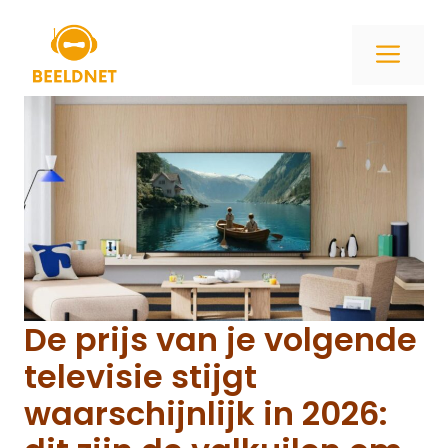
Ga
naar
ME
de
inhoud
De prijs van je volgende
televisie stijgt
waarschijnlijk in 2026: