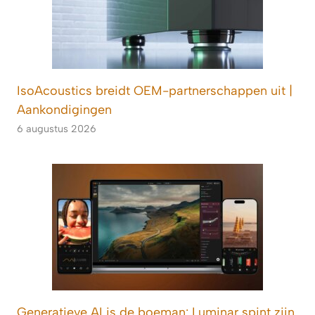
IsoAcoustics breidt OEM-partnerschappen uit |
Aankondigingen
6 augustus 2026
Generatieve AI is de boeman: Luminar spint zijn