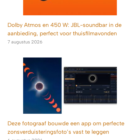
Dolby Atmos en 450 W: JBL-soundbar in de
aanbieding, perfect voor thuisfilmavonden
7 augustus 2026
Deze fotograaf bouwde een app om perfecte
zonsverduisteringsfoto’s vast te leggen