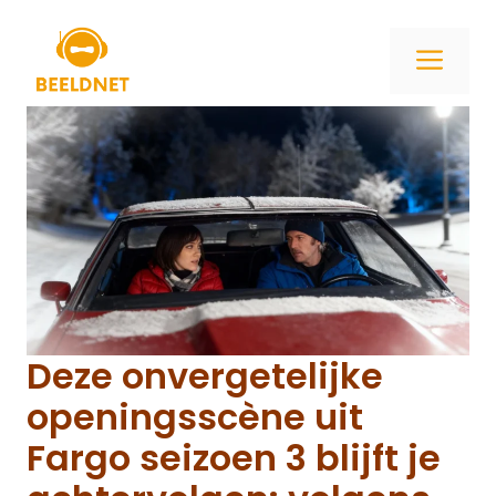
Ga
naar
ME
de
inhoud
Deze onvergetelijke
openingsscène uit
Fargo seizoen 3 blijft je