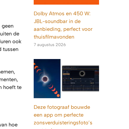
Dolby Atmos en 450 W:
JBL-soundbar in de
s geen
aanbieding, perfect voor
uiten de
thuisfilmavonden
luren ook
7 augustus 2026
d tussen
 nemen,
omenten,
n hoeft te
Deze fotograaf bouwde
een app om perfecte
zonsverduisteringsfoto’s
 van hoe