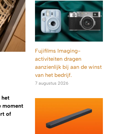
Fujifilms Imaging-
activiteiten dragen
aanzienlijk bij aan de winst
van het bedrijf.
7 augustus 2026
 het
ste moment
rt of