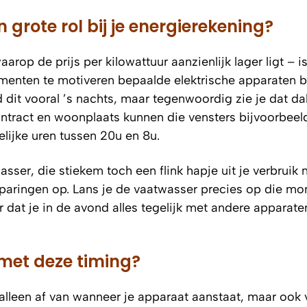
grote rol bij je energierekening?
arop de prijs per kilowattuur aanzienlijk lager ligt – i
menten te motiveren bepaalde elektrische apparaten b
dit vooral ’s nachts, maar tegenwoordig zie je dat da
ntract en woonplaats kunnen die vensters bijvoorbeel
telijke uren tussen 20u en 8u.
sser, die stiekem toch een flink hapje uit je verbruik
sparingen op. Lans je de vaatwasser precies op die m
r dat je in de avond alles tegelijk met andere apparate
 met deze timing?
alleen af van wanneer je apparaat aanstaat, maar ook