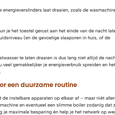
ere energieverslinders laat draaien, zoals de wasmachin
n je het toestel gerust aan het einde van de nacht late
uidsniveau (en de gevoelige slaaporen in huis, of de
twasser te laten draaien is dus lang niet altijd de nac
 veel gemakkelijker je energieverbruik spreiden en het
.
oor een duurzame routine
emt de instelbare apparaten op elkaar af – maar niét all
machine en eventueel een slimme boiler zodanig dat z
ijg je maximale besparing én help je het netwerk op we