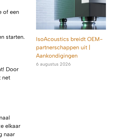
e of een
n starten.
IsoAcoustics breidt OEM-
partnerschappen uit |
Aankondigingen
6 augustus 2026
ht! Door
 net
emaal
e elkaar
g naar