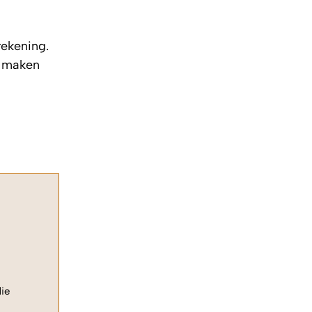
rekening.
n maken
die