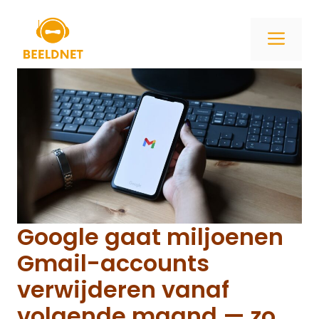
Ga
naar
ME
de
inhoud
Google gaat miljoenen
Gmail-accounts
verwijderen vanaf
volgende maand — zo