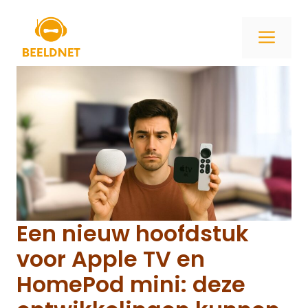
Ga
naar
ME
de
inhoud
Een nieuw hoofdstuk
voor Apple TV en
HomePod mini: deze