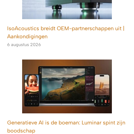
IsoAcoustics breidt OEM-partnerschappen uit |
Aankondigingen
6 augustus 2026
Generatieve AI is de boeman: Luminar spint zijn
boodschap