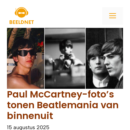
Ga
naar
ME
de
inhoud
Paul McCartney-foto’s
tonen Beatlemania van
binnenuit
15 augustus 2025