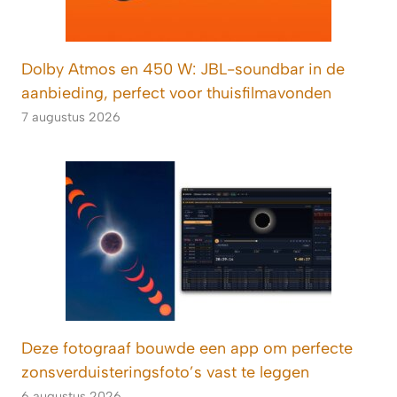
Dolby Atmos en 450 W: JBL-soundbar in de
aanbieding, perfect voor thuisfilmavonden
7 augustus 2026
Deze fotograaf bouwde een app om perfecte
zonsverduisteringsfoto’s vast te leggen
6 augustus 2026