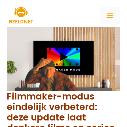
Ga
naar
ME
de
inhoud
Filmmaker-modus
eindelijk verbeterd:
deze update laat