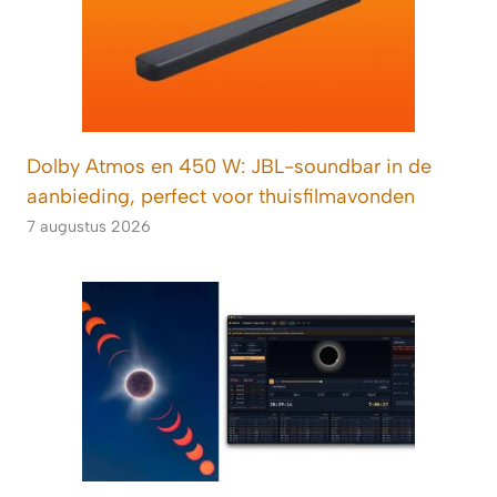
Dolby Atmos en 450 W: JBL-soundbar in de
aanbieding, perfect voor thuisfilmavonden
7 augustus 2026