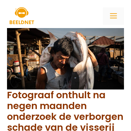
Ga
naar
ME
de
inhoud
Fotograaf onthult na
negen maanden
onderzoek de verborgen
schade van de visserij