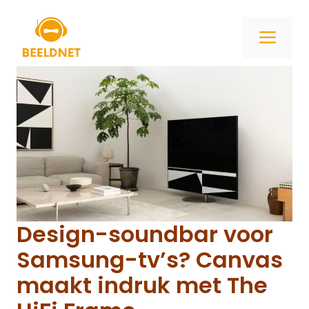
Ga
naar
ME
de
inhoud
Design-soundbar voor
Samsung-tv’s? Canvas
maakt indruk met The