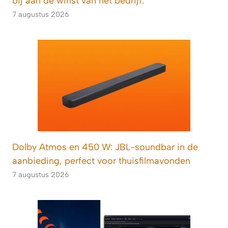
bij aan de winst van het bedrijf.
7 augustus 2026
Dolby Atmos en 450 W: JBL-soundbar in de
aanbieding, perfect voor thuisfilmavonden
7 augustus 2026