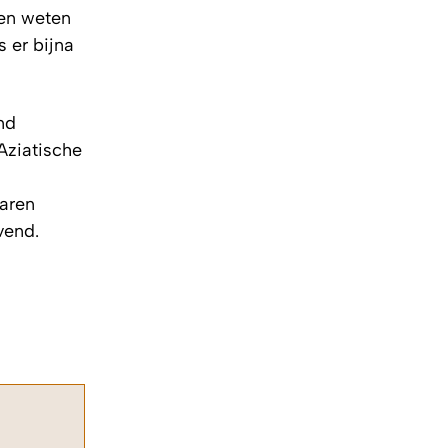
men weten
 er bijna
nd
 Aziatische
jaren
vend.