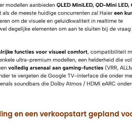
meer modellen aanbieden
QLED MiniLED, QD-Mini LED,
et als de meeste huidige concurrenten zal Haier
een ku
eren om de visuele en geluidkwaliteit in realtime te
 wel degelijke elementen om aan te sluiten bij de vraag
alrijke functies voor visueel comfort
, compatibiliteit 
nkele ultra-premium modellen, een helderheid die vo
 een
volledig arsenaal aan gaming-functies
(VRR, ALLM
nder te vergeten de Google TV-interface die onder m
venals soundbars die Dolby Atmos / HDMI eARC onder
ding en een verkoopstart gepland voo