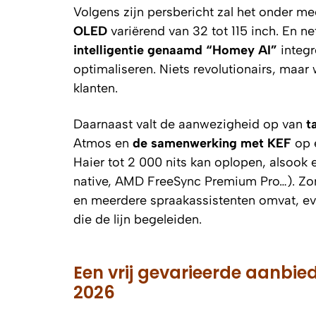
Volgens zijn persbericht zal het onder 
OLED
variërend van 32 tot 115 inch. En n
intelligentie genaamd “Homey AI”
integr
optimaliseren. Niets revolutionairs, maar
klanten.
Daarnaast valt de aanwezigheid op van
t
Atmos en
de samenwerking met KEF
op e
Haier tot 2 000 nits kan oplopen, alsook
native, AMD FreeSync Premium Pro…). Zo
en meerdere spraakassistenten omvat, e
die de lijn begeleiden.
Een vrij gevarieerde aanbie
2026