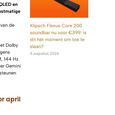
 QLED en
nstmatige
 van de
Klipsch Flexus Core 200
soundbar nu voor €399: is
dit hét moment om toe te
met Dolby
slaan?
lgens
4 augustus 2026
, 144 Hz
eer Gemini
steunen
r april