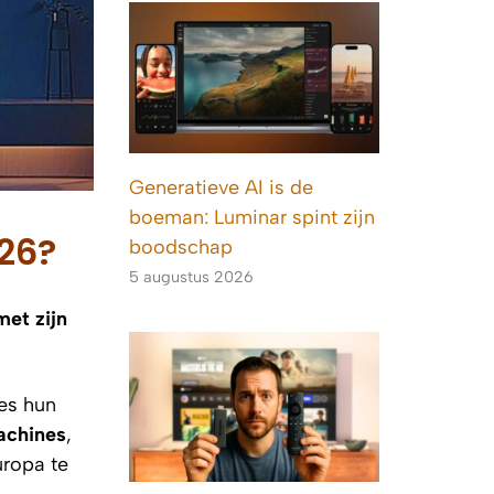
Generatieve AI is de
boeman: Luminar spint zijn
26?
boodschap
5 augustus 2026
met zijn
es hun
achines
,
uropa te