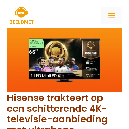
Ga
naar
ME
de
inhoud
Hisense trakteert op
een schitterende 4K-
televisie-aanbieding