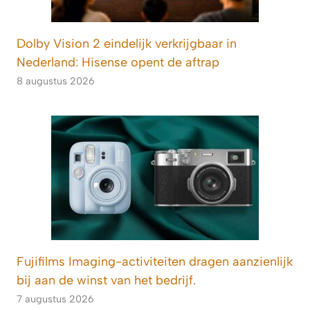
Dolby Vision 2 eindelijk verkrijgbaar in
Nederland: Hisense opent de aftrap
8 augustus 2026
Fujifilms Imaging-activiteiten dragen aanzienlijk
bij aan de winst van het bedrijf.
7 augustus 2026