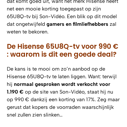
dat komt goed uit, want het merk Hisense heeft
net een mooie korting toegepast op zijn
65U8Q-tv bij Son-Vidéo. Een blik op dit model
dat ongetwijfeld
gamers en filmliefhebbers
zal
weten te bekoren.
De Hisense 65U8Q-tv voor 990 €
: waarom is dit een goede deal?
De kans is te mooi om zo’n aanbod op de
Hisense 65U8Q-tv te laten liggen. Want: terwijl
hij
normaal gesproken wordt verkocht voor
1.190 €
op de site van Son-Vidéo, staat hij nu
op 990 € dankzij een korting van 17%. Zeg maar
gerust dat kopers de voorraden waarschijnlijk
snel zullen zien slinken…