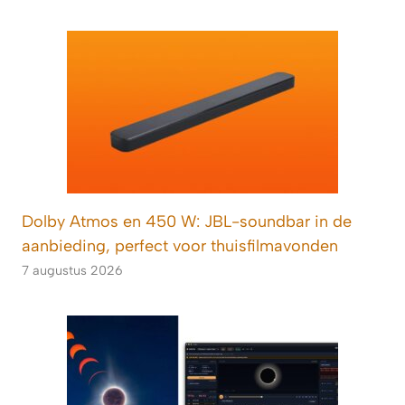
Dolby Atmos en 450 W: JBL-soundbar in de
aanbieding, perfect voor thuisfilmavonden
7 augustus 2026