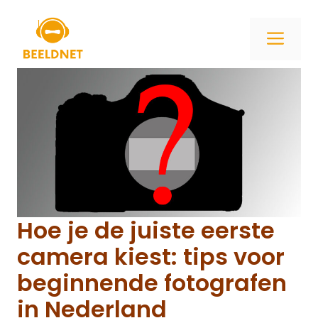
Ga
naar
ME
de
inhoud
Hoe je de juiste eerste
camera kiest: tips voor
beginnende fotografen
in Nederland