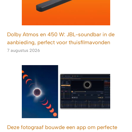
Dolby Atmos en 450 W: JBL-soundbar in de
aanbieding, perfect voor thuisfilmavonden
7 augustus 2026
Deze fotograaf bouwde een app om perfecte