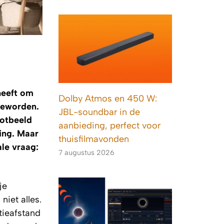
heeft om
Dolby Atmos en 450 W:
geworden.
JBL-soundbar in de
ootbeeld
aanbieding, perfect voor
ing. Maar
thuisfilmavonden
ale vraag:
7 augustus 2026
je
 niet alles.
tieafstand