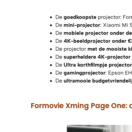
De
goedkoopste
projector: Fo
De
mini-projector
: Xiaomi Mi S
De
mobiele projector onder d
De
4K-beeldprojector onder 
De projector
met de mooiste k
De
superheldere 4K-projecto
De
Ultra korthfilmpje projector
De
gamingprojector
: Epson E
De
ultramooie budgetvriendeli
Formovie Xming Page One: d