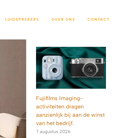
LUIDSPREKERS
OVER ONS
CONTACT
Fujifilms Imaging-
activiteiten dragen
aanzienlijk bij aan de winst
van het bedrijf.
7 augustus 2026