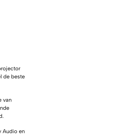
projector
el de beste
e van
ande
d.
y Audio en