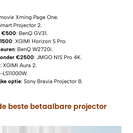
rmovie Xming Page One.
mart Projector 2.
e €500
: BenQ GV31.
€1500
: XGIMI Horizon S Pro.
leuren
: BenQ W2720i.
r onder €2500
: JMGO N1S Pro 4K.
: XGIMI Aura 2.
H-LS11000W.
jke optie
: Sony Bravia Projector 8.
e beste betaalbare projector