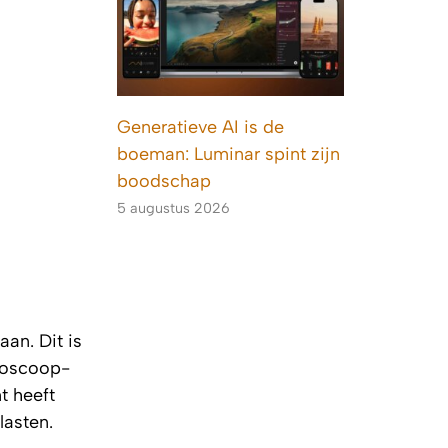
Generatieve AI is de
boeman: Luminar spint zijn
boodschap
5 augustus 2026
an. Dit is
ioscoop-
t heeft
lasten.