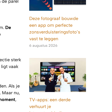
 de parel
Deze fotograaf bouwde
een app om perfecte
om.
De
zonsverduisteringsfoto’s
e
vast te leggen
6 augustus 2026
ectie sterk
ligt vaak
en. Als je
. Maar nu,
 moment
,
TV-apps: een derde
verhuurt je