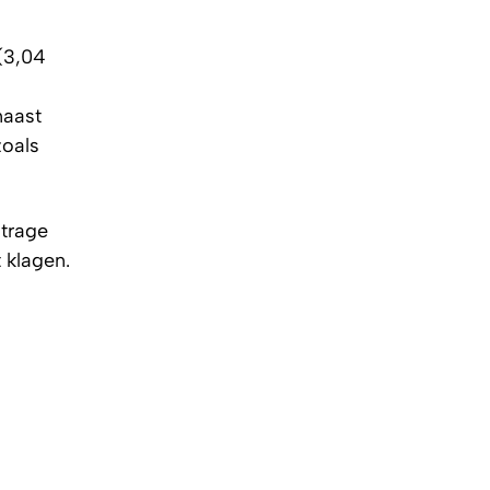
(3,04
naast
zoals
 trage
 klagen.