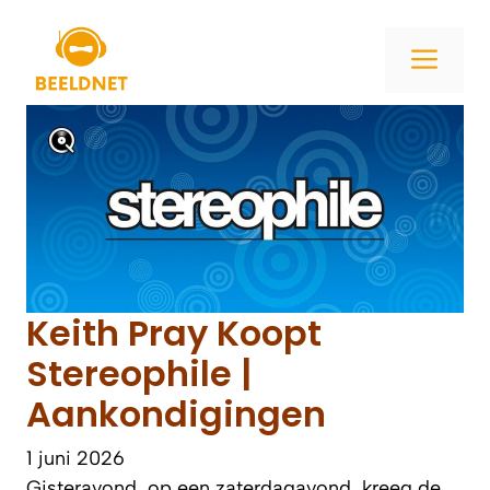
Ga
naar
ME
de
inhoud
Keith Pray Koopt
Stereophile |
Aankondigingen
1 juni 2026
Gisteravond, op een zaterdagavond, kreeg de