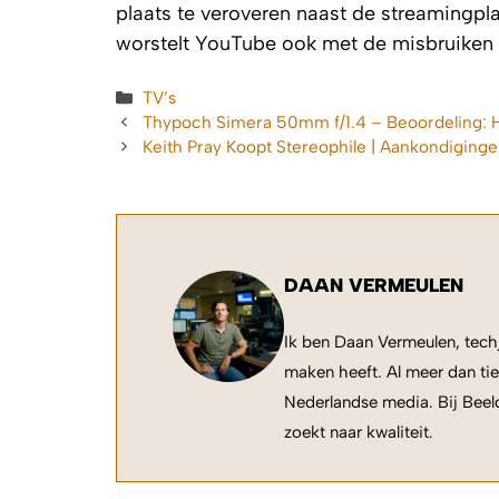
plaats te veroveren naast de streamingpl
worstelt YouTube ook met de misbruiken 
Categorieën
TV’s
Thypoch Simera 50mm f/1.4 – Beoordeling: H
Keith Pray Koopt Stereophile | Aankondiging
DAAN VERMEULEN
Ik ben Daan Vermeulen, techj
maken heeft. Al meer dan tie
Nederlandse media. Bij Beeld
zoekt naar kwaliteit.