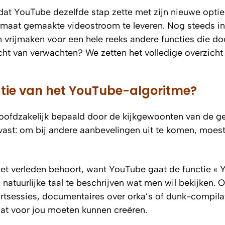
dat YouTube dezelfde stap zette met zijn nieuwe optie
 maat gemaakte videostroom te leveren. Nog steeds i
 vrijmaken voor een hele reeks andere functies die do
cht van verwachten? We zetten het volledige overzicht 
atie van het YouTube-algoritme?
oofdzakelijk bepaald door de kijkgewoonten van de ge
 vast: om bij andere aanbevelingen uit te komen, moes
t het verleden behoort, want YouTube gaat de functie « 
 natuurlijke taal te beschrijven wat men wil bekijken. O
rtsessies, documentaires over orka’s of dunk-compilat
at voor jou moeten kunnen creëren.