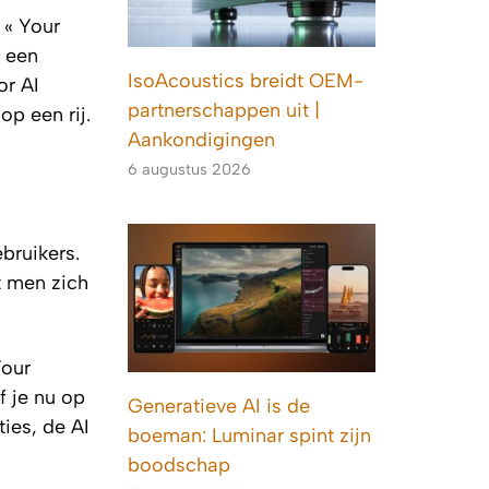
 « Your
n een
IsoAcoustics breidt OEM-
or AI
partnerschappen uit |
op een rij.
Aankondigingen
6 augustus 2026
bruikers.
t men zich
Your
f je nu op
Generatieve AI is de
ies, de AI
boeman: Luminar spint zijn
boodschap