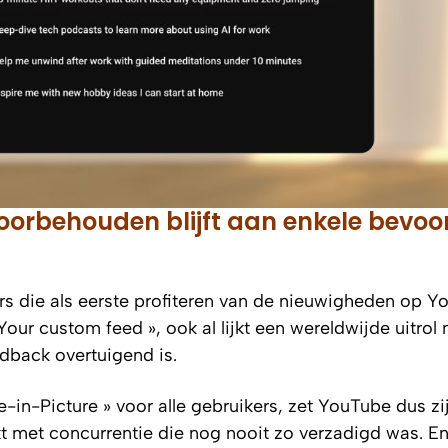
voorbehouden blijft aan enkele bevoo
rs die als eerste profiteren van de nieuwigheden op Y
Your custom feed », ook al lijkt een wereldwijde uitrol 
edback overtuigend is.
re-in-Picture » voor alle gebruikers, zet YouTube dus zi
kt met concurrentie die nog nooit zo verzadigd was. E