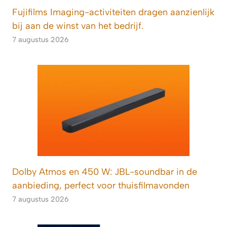
Fujifilms Imaging-activiteiten dragen aanzienlijk
bij aan de winst van het bedrijf.
7 augustus 2026
Dolby Atmos en 450 W: JBL-soundbar in de
aanbieding, perfect voor thuisfilmavonden
7 augustus 2026