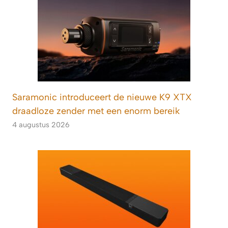
Saramonic introduceert de nieuwe K9 XTX
draadloze zender met een enorm bereik
4 augustus 2026