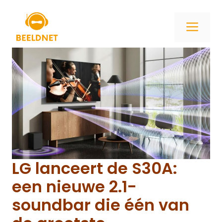
Ga
naar
ME
de
inhoud
LG lanceert de S30A:
een nieuwe 2.1-
soundbar die één van