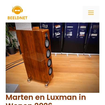
Ga
naar
ME
de
inhoud
Marten en Luxman in