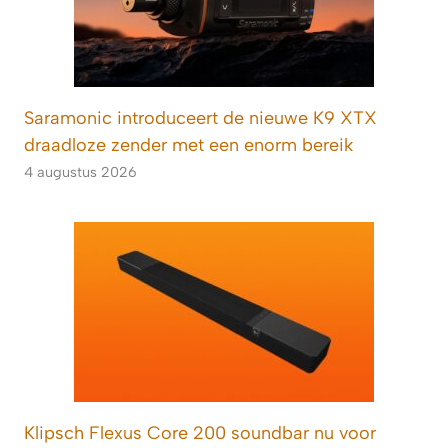
Saramonic introduceert de nieuwe K9 XTX
draadloze zender met een enorm bereik
4 augustus 2026
Klipsch Flexus Core 200 soundbar nu voor