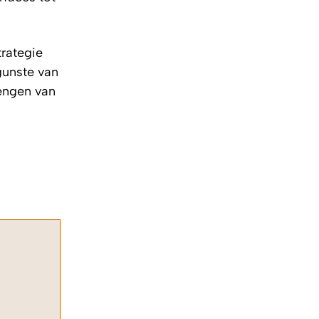
trategie
 gunste van
rengen van