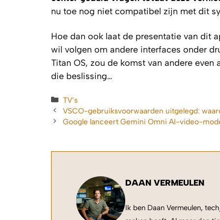
nu toe nog niet compatibel zijn met dit s
Hoe dan ook laat de presentatie van dit a
wil volgen om andere interfaces onder druk
Titan OS, zou de komst van andere even 
die beslissing…
Categorieën
TV’s
VSCO-gebruiksvoorwaarden uitgelegd: waarom 
Google lanceert Gemini Omni AI-video-mod
DAAN VERMEULEN
Ik ben Daan Vermeulen, techj