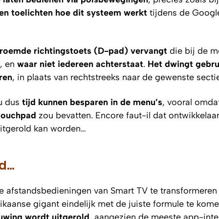
en toelichten hoe dit systeem werkt
tijdens de Googl
eroemde richtingstoets (D-pad) vervangt
die bij de m
, en
waar niet iedereen achterstaat
.
Het dwingt gebru
ren
, in plaats van rechtstreeks naar de gewenste secti
ou dus
tijd kunnen besparen in de menu’s
, vooral omda
touchpad
zou bevatten.
Encore faut-il
dat ontwikkelaa
uitgerold kan worden…
ld…
e afstandsbedieningen van Smart TV te transformeren 
kaanse gigant eindelijk met de juiste formule te kom
uwing wordt uitgerold
, aangezien de meeste app-inte