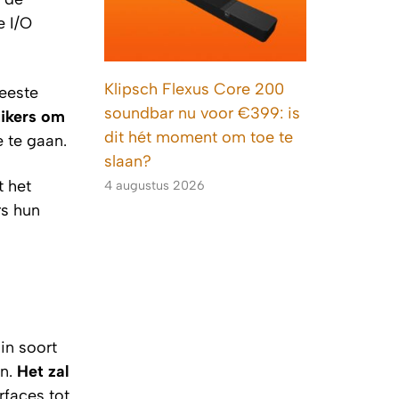
e I/O
Klipsch Flexus Core 200
eeste
soundbar nu voor €399: is
ikers om
dit hét moment om toe te
e te gaan.
slaan?
t het
4 augustus 2026
rs hun
in soort
en.
Het zal
rfaces tot