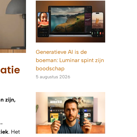
Generatieve AI is de
boeman: Luminar spint zijn
atie
boodschap
5 augustus 2026
 zijn,
-
tiek
. Het