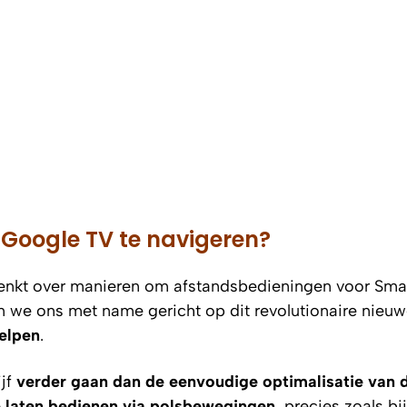
 Google TV te navigeren?
adenkt over manieren om afstandsbedieningen voor Sma
n we ons met name gericht op dit revolutionaire nieu
elpen
.
ijf
verder gaan dan de eenvoudige optimalisatie van 
e laten bedienen via polsbewegingen
, precies zoals bi