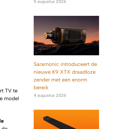
5 augustus 2026
Saramonic introduceert de
nieuwe K9 XTX draadloze
zender met een enorm
bereik
rt TV te
4 augustus 2026
we model
de
j de