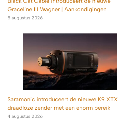
Black Cat Cable introduceert de nieuwe
Graceline III Wagner | Aankondigingen
5 augustus 2026
Saramonic introduceert de nieuwe K9 XTX
draadloze zender met een enorm bereik
4 augustus 2026