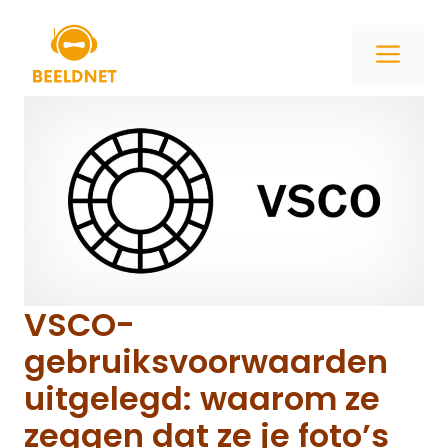
Ga
naar
ME
de
inhoud
VSCO-
gebruiksvoorwaarden
uitgelegd: waarom ze
zeggen dat ze je foto’s