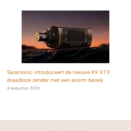
Saramonic introduceert de nieuwe K9 XTX
draadloze zender met een enorm bereik
4 augustus 2026