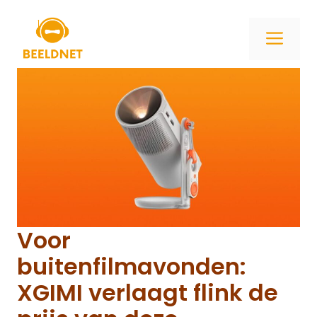
Ga
naar
ME
de
inhoud
Voor
buitenfilmavonden:
XGIMI verlaagt flink de