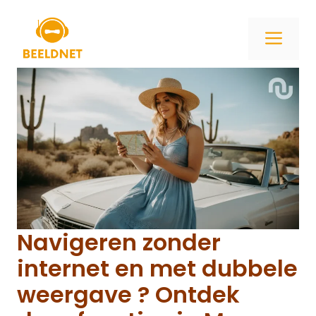
Ga
naar
ME
de
inhoud
Navigeren zonder
internet en met dubbele
weergave ? Ontdek