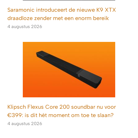
Saramonic introduceert de nieuwe K9 XTX
draadloze zender met een enorm bereik
4 augustus 2026
Klipsch Flexus Core 200 soundbar nu voor
€399: is dit hét moment om toe te slaan?
4 augustus 2026