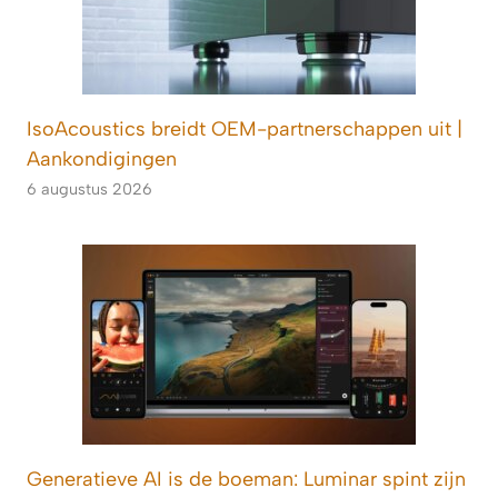
IsoAcoustics breidt OEM-partnerschappen uit |
Aankondigingen
6 augustus 2026
Generatieve AI is de boeman: Luminar spint zijn