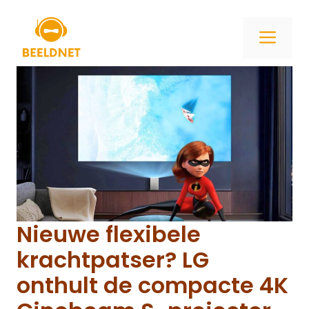
Ga
naar
ME
de
inhoud
Nieuwe flexibele
krachtpatser? LG
onthult de compacte 4K