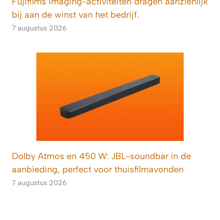
Fujifilms Imaging-activiteiten dragen aanzienlijk
bij aan de winst van het bedrijf.
7 augustus 2026
Dolby Atmos en 450 W: JBL-soundbar in de
aanbieding, perfect voor thuisfilmavonden
7 augustus 2026