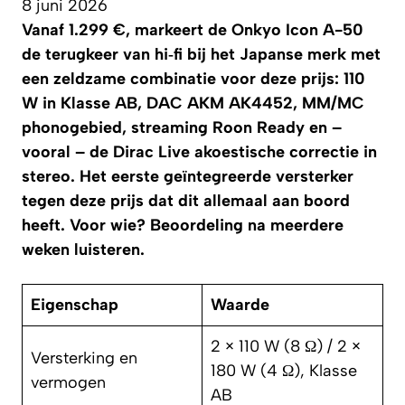
8 juni 2026
Vanaf 1.299 €, markeert de Onkyo Icon A-50
de terugkeer van hi‑fi bij het Japanse merk met
een zeldzame combinatie voor deze prijs: 110
W in Klasse AB, DAC AKM AK4452, MM/MC
phonogebied, streaming Roon Ready en –
vooral – de Dirac Live akoestische correctie in
stereo. Het eerste geïntegreerde versterker
tegen deze prijs dat dit allemaal aan boord
heeft. Voor wie? Beoordeling na meerdere
weken luisteren.
Eigenschap
Waarde
2 × 110 W (8 Ω) / 2 ×
Versterking en
180 W (4 Ω), Klasse
vermogen
AB