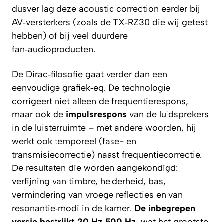
dusver lag deze acoustic correction eerder bij
AV‑versterkers (zoals de TX‑RZ30 die wij getest
hebben) of bij veel duurdere
fan‑audioproducten.
De Dirac‑filosofie gaat verder dan een
eenvoudige grafiek‑eq. De technologie
corrigeert niet alleen de frequentierespons,
maar ook de
impulsrespons
van de luidsprekers
in de luisterruimte – met andere woorden, hij
werkt ook temporeel (fase- en
transmisiecorrectie) naast frequentiecorrectie.
De resultaten die worden aangekondigd:
verfijning van timbre, helderheid, bas,
vermindering van vroege reflecties en van
resonantie‑modi in de kamer.
De inbegrepen
versie bestrijkt 20 Hz‑500 Hz
, wat het grootste