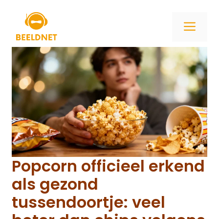
Ga
naar
ME
de
inhoud
Popcorn officieel erkend
als gezond
tussendoortje: veel