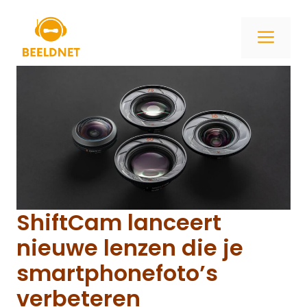
Ga
naar
ME
de
inhoud
ShiftCam lanceert
nieuwe lenzen die je
smartphonefoto’s
verbeteren