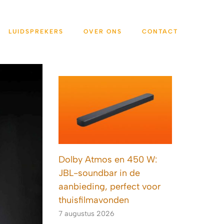
LUIDSPREKERS
OVER ONS
CONTACT
Dolby Atmos en 450 W:
JBL-soundbar in de
aanbieding, perfect voor
thuisfilmavonden
7 augustus 2026