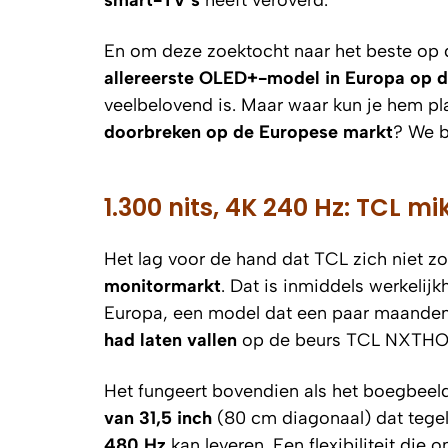
smart-TV’s
heeft veroverd.
En om deze zoektocht naar het beste op 
allereerste OLED+-model in Europa op 
veelbelovend is. Maar waar kun je hem pl
doorbreken op de Europese markt
? We b
1.300 nits, 4K 240 Hz: TCL 
Het lag voor de hand dat TCL zich niet zo
monitormarkt
. Dat is inmiddels werkelij
Europa, een model dat een paar maanden
had laten vallen
op de beurs TCL NXTH
Het fungeert bovendien als het boegbeeld
van 31,5 inch
(80 cm diagonaal) dat tegel
480 Hz
kan leveren. Een flexibiliteit die 