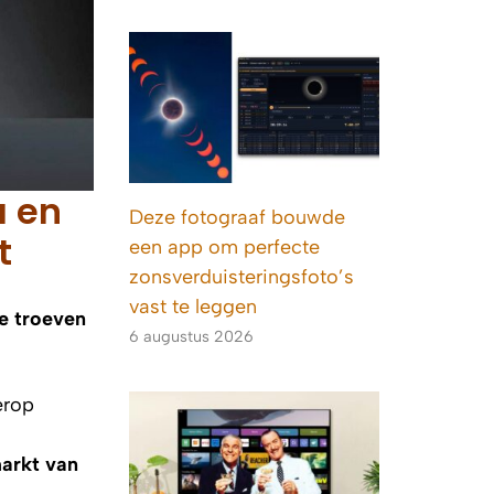
a en
Deze fotograaf bouwde
t
een app om perfecte
zonsverduisteringsfoto’s
vast te leggen
e troeven
6 augustus 2026
erop
arkt van