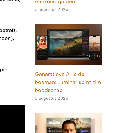
Aankondigingen
6 augustus 2026
n
betreft,
nden),
pier
Generatieve AI is de
boeman: Luminar spint zijn
boodschap
5 augustus 2026