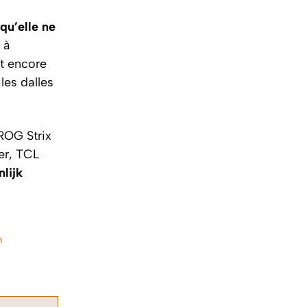
qu’elle ne
 à
it encore
les dalles
ROG Strix
er, TCL
lijk
n