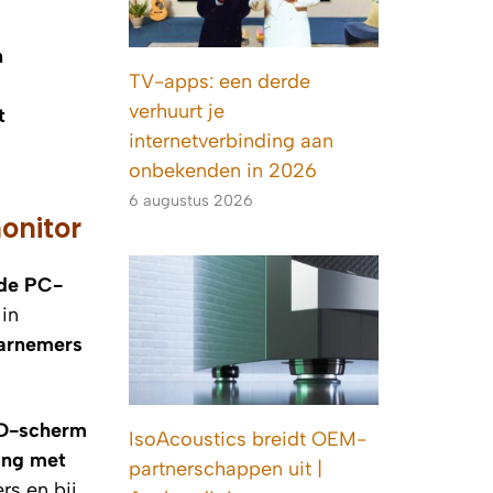
n
TV-apps: een derde
verhuurt je
t
internetverbinding aan
onbekenden in 2026
6 augustus 2026
onitor
 de PC-
 in
aarnemers
D-scherm
IsoAcoustics breidt OEM-
ing met
partnerschappen uit |
rs en bij