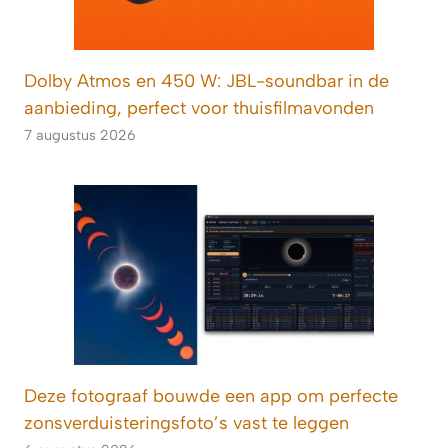
Dolby Atmos en 450 W: JBL-soundbar in de
aanbieding, perfect voor thuisfilmavonden
7 augustus 2026
Deze fotograaf bouwde een app om perfecte
zonsverduisteringsfoto’s vast te leggen