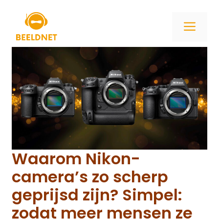
Ga
naar
ME
de
inhoud
Waarom Nikon-
camera’s zo scherp
geprijsd zijn? Simpel:
zodat meer mensen ze