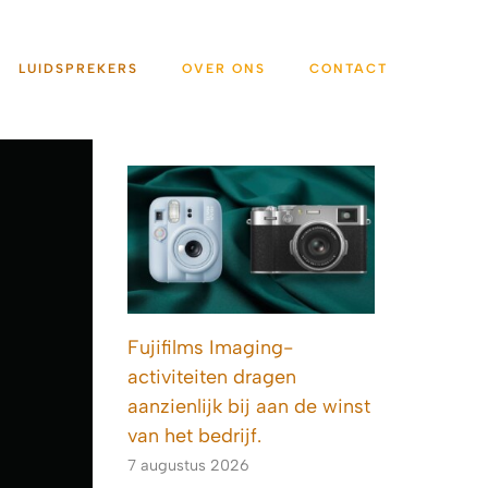
LUIDSPREKERS
OVER ONS
CONTACT
Fujifilms Imaging-
activiteiten dragen
aanzienlijk bij aan de winst
van het bedrijf.
7 augustus 2026