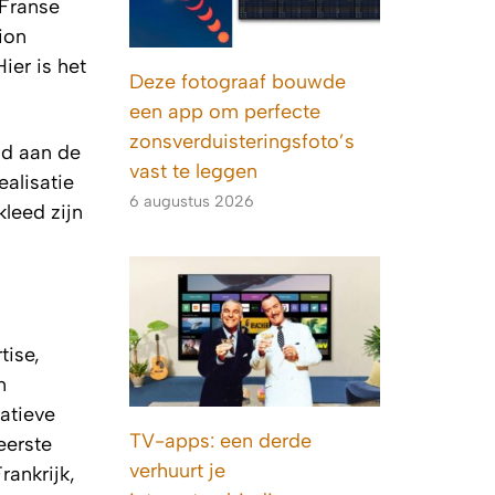
 Franse
ion
ier is het
Deze fotograaf bouwde
een app om perfecte
zonsverduisteringsfoto’s
jd aan de
vast te leggen
alisatie
6 augustus 2026
leed zijn
tise,
n
atieve
TV-apps: een derde
eerste
verhuurt je
rankrijk,