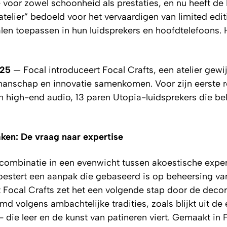
 voor zowel schoonheid als prestaties, en nu heeft de
telier” bedoeld voor het vervaardigen van limited edit
len toepassen in hun luidsprekers en hoofdtelefoons. H
025
— Focal introduceert Focal Crafts, een atelier gewi
manschap en innovatie samenkomen. Voor zijn eerste re
n high-end audio, 13 paren Utopia-luidsprekers die bek
ken: De vraag naar expertise
ke combinatie in een evenwicht tussen akoestische exper
estert een aanpak die gebaseerd is op beheersing va
 Focal Crafts zet het een volgende stap door de decor
md volgens ambachtelijke tradities, zoals blijkt uit de 
 die leer en de kunst van patineren viert. Gemaakt in F