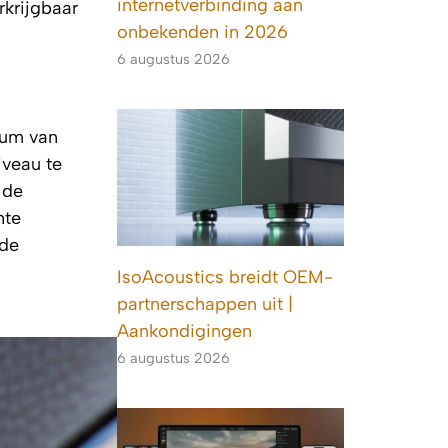
internetverbinding aan
rkrijgbaar
onbekenden in 2026
6 augustus 2026
ium van
iveau te
 de
hte
 de
n
IsoAcoustics breidt OEM-
partnerschappen uit |
Aankondigingen
6 augustus 2026