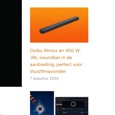
Dolby Atmos en 450 W:
JBL-soundbar in de
aanbieding, perfect voor
thuisfilmavonden
7 augustus 2026