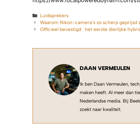
https://www.focalpoweredbynaim.com/sto
Categorieën
Luidsprekers
Waarom Nikon-camera’s zo scherp geprijsd z
Officieel bevestigd : het eerste dierlijke hy
DAAN VERMEULEN
Ik ben Daan Vermeulen, techj
maken heeft. Al meer dan tie
Nederlandse media. Bij Beeld
zoekt naar kwaliteit.