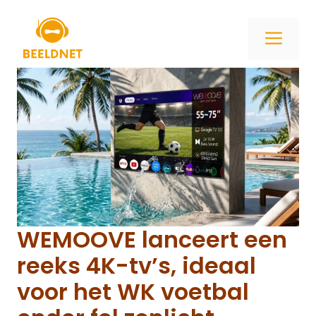
Ga
naar
ME
de
inhoud
WEMOOVE lanceert een
reeks 4K-tv’s, ideaal
voor het WK voetbal