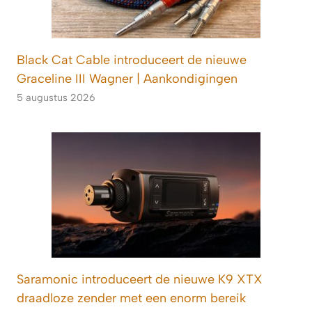
Black Cat Cable introduceert de nieuwe
Graceline III Wagner | Aankondigingen
5 augustus 2026
Saramonic introduceert de nieuwe K9 XTX
draadloze zender met een enorm bereik