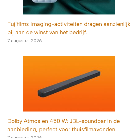
Fujifilms Imaging-activiteiten dragen aanzienlijk
bij aan de winst van het bedrijf.
7 augustus 2026
Dolby Atmos en 450 W: JBL-soundbar in de
aanbieding, perfect voor thuisfilmavonden
7 augustus 2026