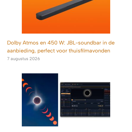
Dolby Atmos en 450 W: JBL-soundbar in de
aanbieding, perfect voor thuisfilmavonden
7 augustus 2026