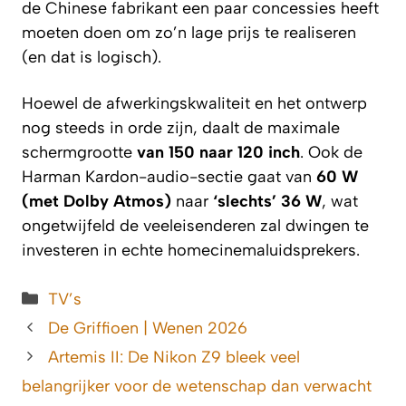
de Chinese fabrikant een paar concessies heeft
moeten doen om zo’n lage prijs te realiseren
(en dat is logisch).
Hoewel de afwerkingskwaliteit en het ontwerp
nog steeds in orde zijn, daalt de maximale
schermgrootte
van 150 naar 120 inch
. Ook de
Harman Kardon-audio-sectie gaat van
60 W
(met Dolby Atmos)
naar
‘slechts’ 36 W
, wat
ongetwijfeld de veeleisenderen zal dwingen te
investeren in echte homecinemaluidsprekers.
Categorieën
TV’s
De Griffioen | Wenen 2026
Artemis II: De Nikon Z9 bleek veel
belangrijker voor de wetenschap dan verwacht