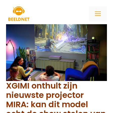
Ga
naar
ME
de
inhoud
XGIMI onthult zijn
nieuwste projector
MIRA: kan dit model