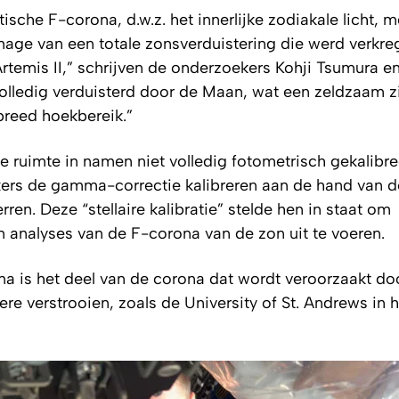
sche F-corona, d.w.z. het innerlijke zodiakale licht, 
age van een totale zonsverduistering die werd verkre
emis II,” schrijven de onderzoekers Kohji Tsumura e
 volledig verduisterd door de Maan, wat een zeldzaam z
breed hoekbereik.”
 ruimte in namen niet volledig fotometrisch gekalibr
kers de gamma-correctie kalibreren aan de hand van d
en. Deze “stellaire kalibratie” stelde hen in staat om
 analyses van de F-corona van de zon uit te voeren.
na is het deel van de corona dat wordt veroorzaakt do
ere verstrooien, zoals de University of St. Andrews in h