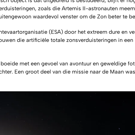
ch object is dat uitgebreid is bestudeerd, blijft er no
erduisteringen, zoals die Artemis II-astronauten mee
uitengewoon waardevol venster om de Zon beter te be
mtevaartorganisatie (ESA) door het extreem dure en v
wen die artificiële totale zonsverduisteringen in ee
 boeide met een gevoel van avontuur en geweldige foto
hter. Een groot deel van die missie naar de Maan was