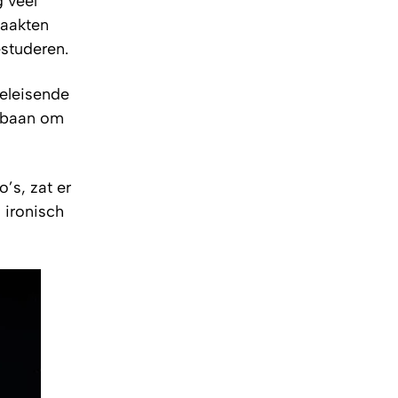
g veel
maakten
studeren.
eeleisende
n baan om
’s, zat er
 ironisch