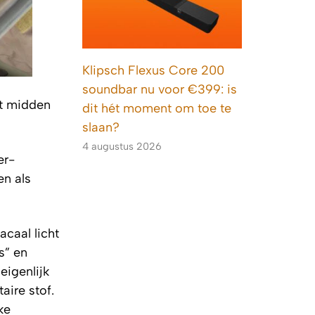
Klipsch Flexus Core 200
soundbar nu voor €399: is
et midden
dit hét moment om toe te
slaan?
4 augustus 2026
er-
en als
caal licht
s” en
eigenlijk
aire stof.
ke