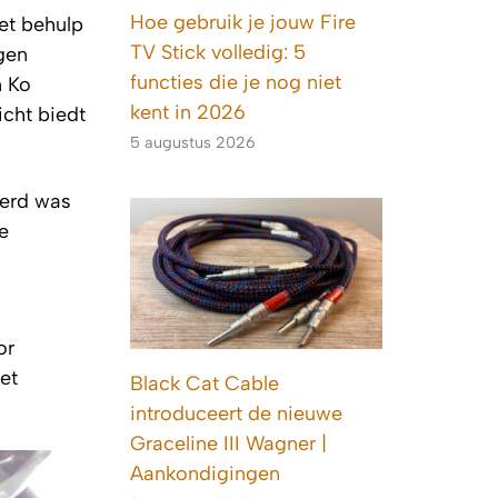
Hoe gebruik je jouw Fire
met behulp
TV Stick volledig: 5
gen
functies die je nog niet
n Ko
kent in 2026
icht biedt
5 augustus 2026
eerd was
e
or
et
Black Cat Cable
introduceert de nieuwe
Graceline III Wagner |
Aankondigingen