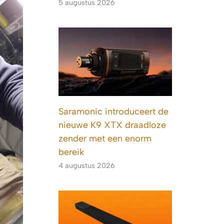
5 augustus 2026
Saramonic introduceert de
nieuwe K9 XTX draadloze
zender met een enorm
bereik
4 augustus 2026