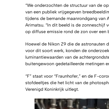
“We onderzochten de structuur van de opti
van een publiek vrijgegeven breedbeeldim
tijdens de bemande maanrondgang van Art
Arimatsu. “In dit beeld is de zonneschijf
op diffuse emissie rond de zon over een 
Hoewel de Nikon Z9 die de astronauten de
voor dit soort werk, konden de onderzoe
luminantiewaarden van de achtergrondsterr
buitengewoon gedetailleerde metingen en
“F” staat voor “Fraunhofer,” en de F-coro
stofdeeltjes die het licht van de photosph
Verenigd Koninkrijk uitlegt.