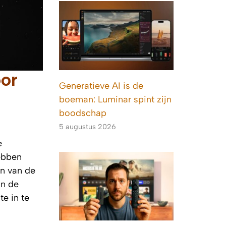
oor
Generatieve AI is de
boeman: Luminar spint zijn
boodschap
5 augustus 2026
e
hebben
n van de
in de
e in te