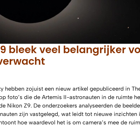
Z9 bleek veel belangrijker v
verwacht
y hebben zojuist een nieuw artikel gepubliceerd in
Th
op foto’s die de Artemis II-astronauten in de ruimte 
e Nikon Z9. De onderzoekers analyseerden de beelde
auten zijn vastgelegd, wat leidt tot nieuwe inzichten 
ntoont hoe waardevol het is om camera’s mee de ruimt