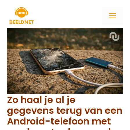
Ga
naar
ME
de
inhoud
Zo haal je al je
gegevens terug van een
Android-telefoon met