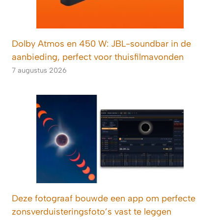
Dolby Atmos en 450 W: JBL-soundbar in de
aanbieding, perfect voor thuisfilmavonden
7 augustus 2026
Deze fotograaf bouwde een app om perfecte
zonsverduisteringsfoto’s vast te leggen