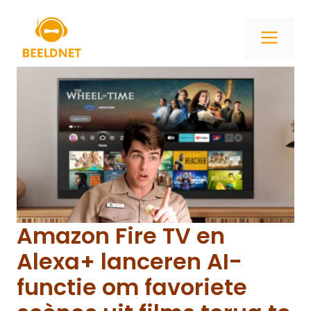
Ga
naar
ME
de
inhoud
Amazon Fire TV en
Alexa+ lanceren AI-
functie om favoriete