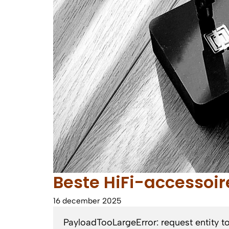
Beste HiFi-accessoir
16 december 2025
PayloadTooLargeError: request entity t