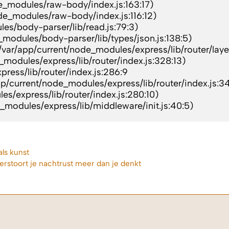
de_modules/raw-body/index.js:163:17)
de_modules/raw-body/index.js:116:12)
les/body-parser/lib/read.js:79:3)
e_modules/body-parser/lib/types/json.js:138:5)
 (/var/app/current/node_modules/express/lib/router/layer
e_modules/express/lib/router/index.js:328:13)
press/lib/router/index.js:286:9
pp/current/node_modules/express/lib/router/index.js:3
les/express/lib/router/index.js:280:10)
de_modules/express/lib/middleware/init.js:40:5)
als kunst
verstoort je nachtrust meer dan je denkt