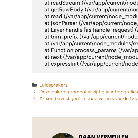
    at readStream (/var/app/current/no
    at getRawBody (/var/app/current/no
    at read (/var/app/current/node_modu
    at jsonParser (/var/app/current/nod
    at Layer.handle [as handle_request]
    at trim_prefix (/var/app/current/nod
    at /var/app/current/node_modules/ex
    at Function.process_params (/var/a
    at next (/var/app/current/node_modu
    at expressInit (/var/app/current/no
Categorieën
Luidsprekers
Deze galerie promoot al vijftig jaar fotografie 
Artsen bevestigen: in slaap vallen voor de tv 
DAAN VERMEULEN