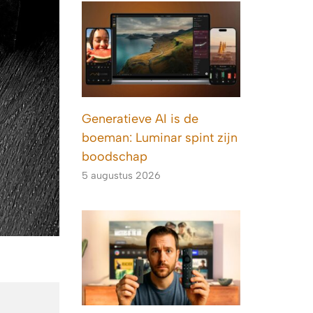
Generatieve AI is de
boeman: Luminar spint zijn
boodschap
5 augustus 2026