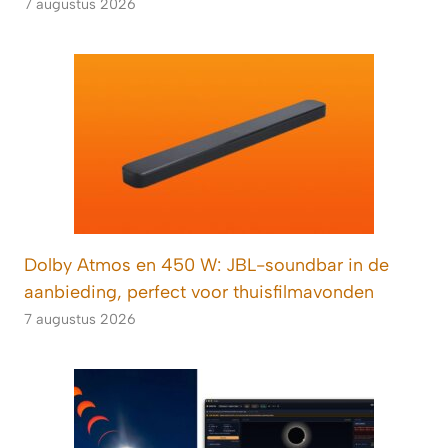
7 augustus 2026
Dolby Atmos en 450 W: JBL-soundbar in de
aanbieding, perfect voor thuisfilmavonden
7 augustus 2026