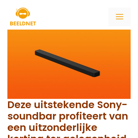
Ga
naar
ME
de
inhoud
Deze uitstekende Sony-
soundbar profiteert van
een uitzonderlijke